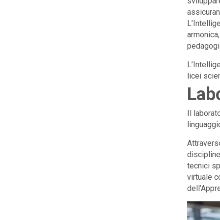
sviluppar
assicuran
L’Intelli
armonica,
pedagogic
L’Intellig
licei scie
Labo
Il laborat
linguaggi
Attraver
discipline
tecnici sp
virtuale 
dell’Appr