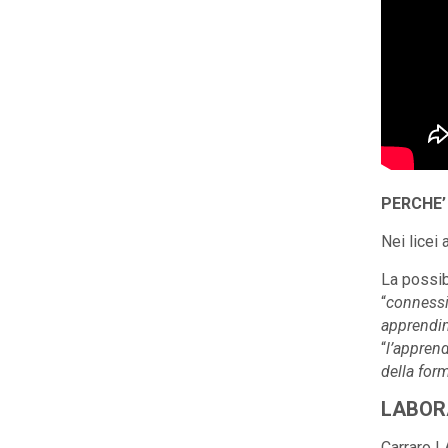
PERCHE’
Nei licei 
La possib
“
connessio
apprendim
“
l’appren
della for
LABORA
Carraro LA