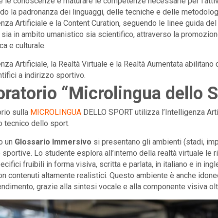
e le conoscenze e maturare le competenze necessarie per l’attivit
do la padronanza dei linguaggi, delle tecniche e delle metodologi
genza Artificiale e la Content Curation, seguendo le linee guida d
 sia in ambito umanistico sia scientifico, attraverso la promozio
a e culturale.
enza Artificiale, la Realtà Virtuale e la Realtà Aumentata abilitano 
ntifici a indirizzo sportivo.
ratorio “Microlingua dello 
orio sulla
MICROLINGUA
DELLO SPORT utilizza l’Intelligenza Arti
o tecnico dello sport.
so un
Glossario Immersivo
si presentano gli ambienti (stadi, impi
 sportive. Lo studente esplora all’interno della realtà virtuale le r
ecifici fruibili in forma visiva, scritta e parlata, in italiano e in 
con contenuti altamente realistici. Questo ambiente è anche idoneo
endimento, grazie alla sintesi vocale e alla componente visiva olt