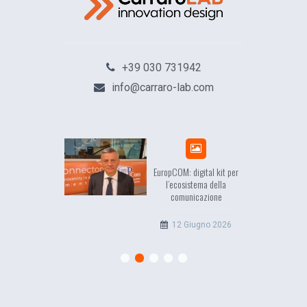
+39 030 731942
info@carraro-lab.com
sea, il racconto
EuropCOM: digital kit per
ell’Occidente
l’ecosistema della
comunicazione
20 Luglio 2026
12 Giugno 2026