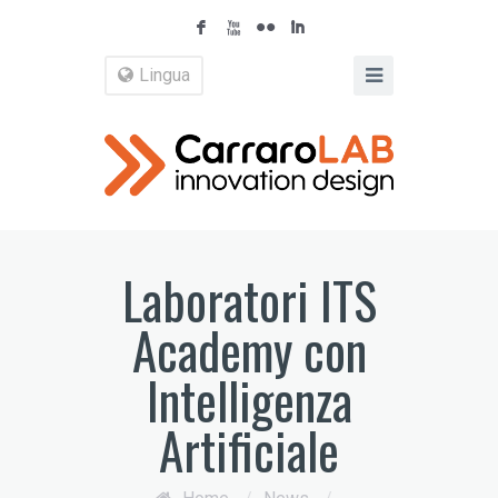
F
X
N
I
Lingua
Laboratori ITS
Academy con
Intelligenza
Artificiale