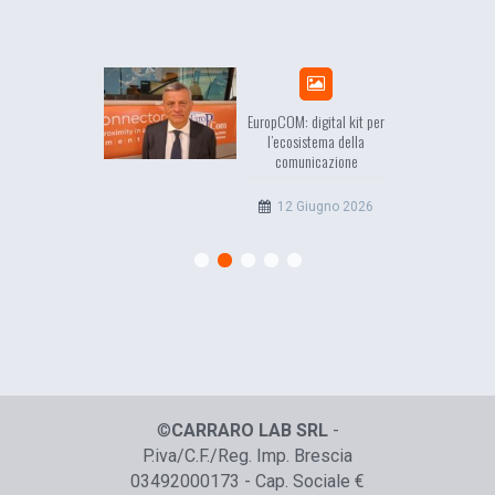
sea, il racconto
EuropCOM: digital kit per
ell’Occidente
l’ecosistema della
comunicazione
20 Luglio 2026
12 Giugno 2026
©
CARRARO LAB SRL
-
P.iva/C.F./Reg. Imp. Brescia
03492000173 - Cap. Sociale €