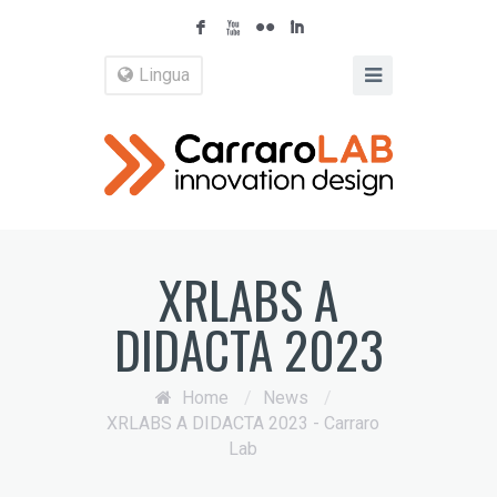
F
X
N
I
Lingua
XRLABS A
DIDACTA 2023
Home
/
News
/
XRLABS A DIDACTA 2023 - Carraro
Lab