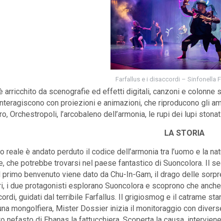
Farfallus e i disaccordi – Sinfonella
 arricchito da scenografie ed effetti digitali, canzoni e colonne 
i interagiscono con proiezioni e animazioni, che riproducono gli am
o, Orchestropoli, l’arcobaleno dell’armonia, le rupi dei lupi stonati
LA STORIA
 reale è andato perduto il codice dell’armonia tra l’uomo e la nat
e, che potrebbe trovarsi nel paese fantastico di Suoncolora. Il se
 il primo benvenuto viene dato da Chu-In-Gam, il drago delle sorpr
ri, i due protagonisti esplorano Suoncolora e scoprono che anche
ordi, guidati dal terribile Farfallus. Il grigiosmog e il catrame st
una mongolfiera, Mister Dossier inizia il monitoraggio con divers
to nefasto di Ebanas la fattucchiera. Scoperta la causa, interviene 