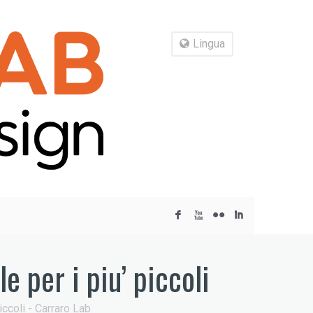
Lingua
F
X
N
I
e per i piu’ piccoli
iccoli - Carraro Lab