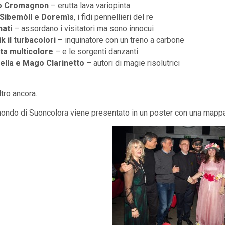
no Cromagnon
– erutta lava variopinta
 Sibemòll e Doremìs
, i fidi pennellieri del re
nati
– assordano i visitatori ma sono innocui
k il turbacolori
– inquinatore con un treno a carbone
ta multicolore
– e le sorgenti danzanti
rella e Mago Clarinetto
– autori di magie risolutrici
ltro ancora.
mondo di Suoncolora viene presentato in un poster con una mappa 