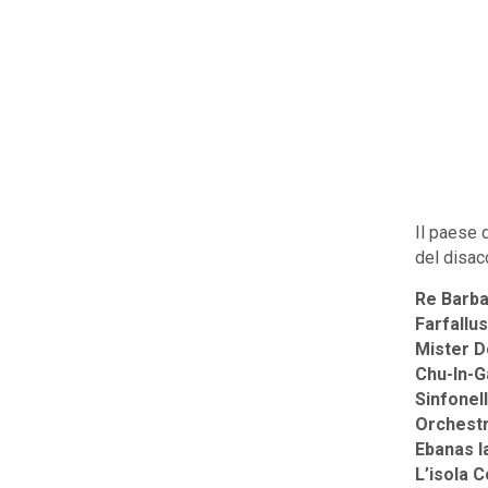
Il paese d
del disac
Re Barba
Farfallus
Mister D
Chu-In-G
Sinfonel
Orchestr
Ebanas l
L’isola C