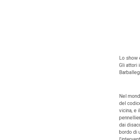
Lo show è
Gli attor
Barballegr
Nel mondo
del codic
vicina, e
pennellie
dai disacc
bordo di 
l’interven