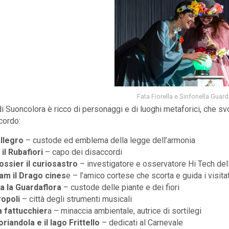
Fata Fiorella e Sinfonella Guard
i Suoncolora è ricco di personaggi e di luoghi metaforici, che svo
cordo:
llegro
– custode ed emblema della legge dell’armonia
 il Rubafiori
– capo dei disaccordi
ossier il curiosastro
– investigatore e osservatore Hi Tech del
am il Drago cines
e – l’amico cortese che scorta e guida i visita
la la Guardaflora
– custode delle piante e dei fiori
opoli
– città degli strumenti musicali
a fattucchier
a – minaccia ambientale, autrice di sortilegi
oriandola e il lago Frittello
– dedicati al Carnevale