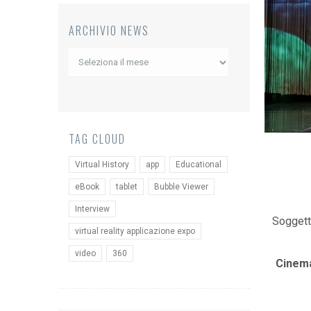
ARCHIVIO NEWS
Archivio
News
TAG CLOUD
Virtual History
app
Educational
eBook
tablet
Bubble Viewer
Interview
Soggett
virtual reality applicazione expo
video
360
Cinema