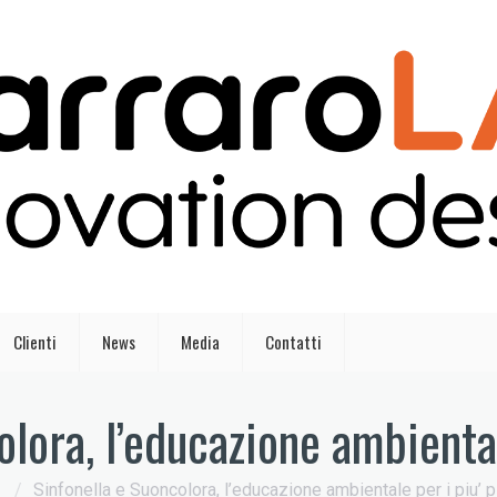
Clienti
News
Media
Contatti
lora, l’educazione ambiental
/
Sinfonella e Suoncolora, l’educazione ambientale per i piu’ p