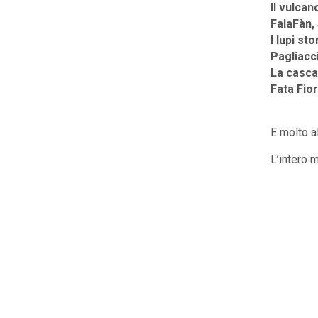
Il vulca
FalaFàn,
I lupi sto
Pagliacci
La casca
Fata Fio
E molto a
L’intero 