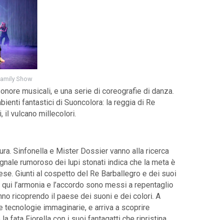
 Family Show
sonore musicali, e una serie di coreografie di danza.
bienti fantastici di Suoncolora: la reggia di Re
, il vulcano millecolori.
ura. Sinfonella e Mister Dossier vanno alla ricerca
gnale rumoroso dei lupi stonati indica che la meta è
ese. Giunti al cospetto del Re Barballegro e dei suoi
 qui l’armonia e l’accordo sono messi a repentaglio
anno ricoprendo il paese dei suoni e dei colori. A
e tecnologie immaginarie, e arriva a scoprire
la fata Fiorella con i suoi fantagatti che ripristina