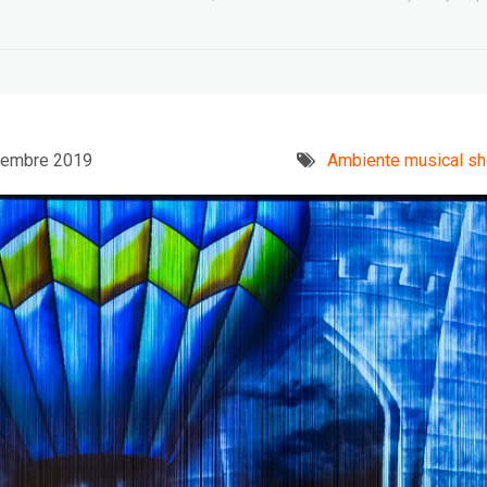
cembre 2019
Ambiente musical sh
EDIH Summit a
Beyond Big Tech:
Bruxelles: AI e turismo
workshop at EuroPCom
5 Giugno 2026
3 Giugno 2026