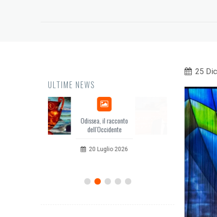
25 Di
ULTIME NEWS
issea, il racconto
EuropCOM: digital kit
dell’Occidente
per l’ecosistema della
comunicazione
20 Luglio 2026
12 Giugno 2026