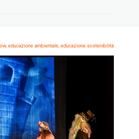
ow,
educazione ambientale,
educazione sostenibilità
Oltre le Big Tech –
Workshop a EuroPCom
3 Giugno 2026