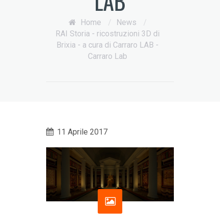
LAB
Home
/
News
/
RAI Storia - ricostruzioni 3D di
Brixia - a cura di Carraro LAB -
Carraro Lab
11 Aprile 2017