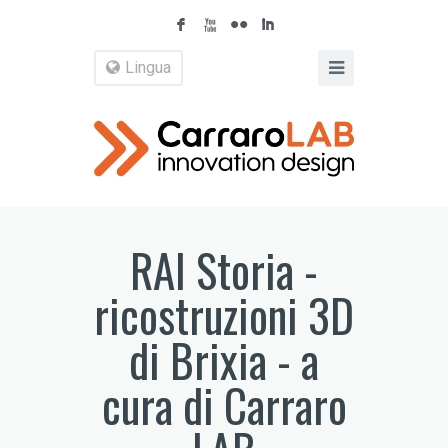
F
X
N
I
Lingua
RAI Storia -
ricostruzioni 3D
di Brixia - a
cura di Carraro