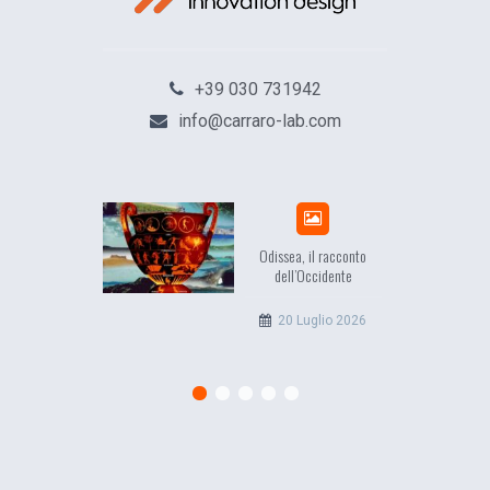
+39 030 731942
info@carraro-lab.com
Odissea, il racconto
EuropCOM: d
dell’Occidente
l’ecosis
comun
20 Luglio 2026
12 G