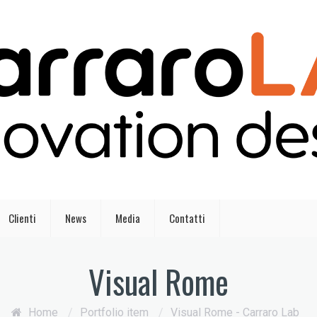
Clienti
News
Media
Contatti
Visual Rome
Home
/
Portfolio item
/
Visual Rome - Carraro Lab