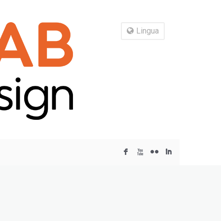
Lingua
F
X
N
I