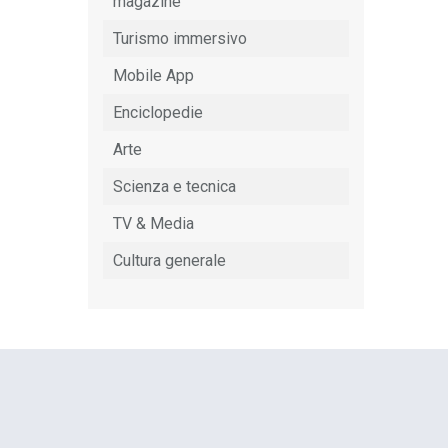
magazine
Turismo immersivo
Mobile App
Enciclopedie
Arte
Scienza e tecnica
TV & Media
Cultura generale
EuropCOM: digital kit per
l’ecosistema della comunicazione