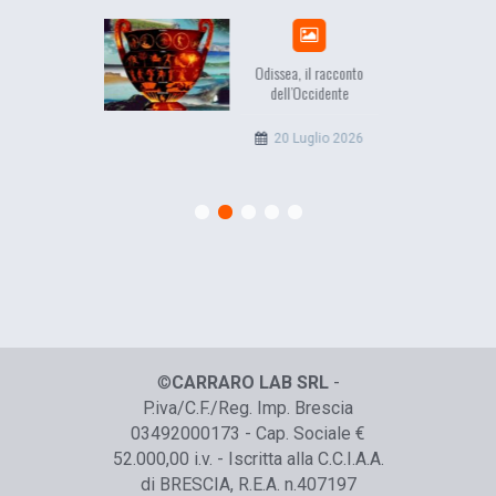
Odissea, il racconto
EuropCOM: digital kit per
dell’Occidente
l’ecosistema della
comunicazione
20 Luglio 2026
12 Giugno 2026
©
CARRARO LAB SRL
-
P.iva/C.F./Reg. Imp. Brescia
03492000173 - Cap. Sociale €
52.000,00 i.v. - Iscritta alla C.C.I.A.A.
di BRESCIA, R.E.A. n.407197