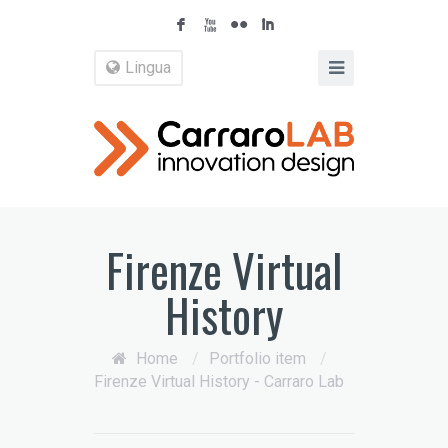
F
X
N
I
Lingua
Firenze Virtual
History
Home
/
Portfolio item
/
Firenze Virtual History - Carraro Lab