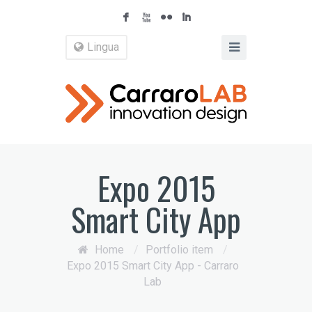
F
X
N
I
Lingua
Expo 2015
Smart City App
Home
/
Portfolio item
/
Expo 2015 Smart City App - Carraro
Lab