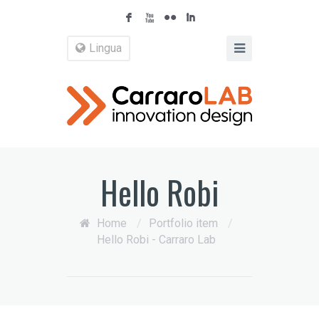
F
X
N
I
Lingua
Hello Robi
Home
/
Portfolio item
/
Hello Robi - Carraro Lab