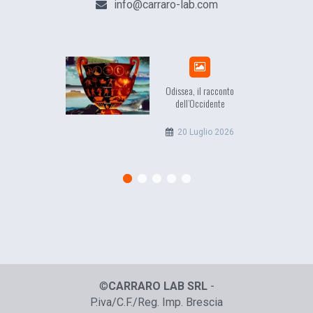
info@carraro-lab.com
Odissea, il racconto
EuropCOM: d
dell’Occidente
l’ecosis
comun
20 Luglio 2026
12 G
©
CARRARO LAB SRL
-
P.iva/C.F./Reg. Imp. Brescia